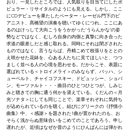
おり、一見したところでは、人気取りを目当てにしたポ
ピュラー・リサイタルのようにも見える。しかし、ここ
にCDデビューを果たしたペーター・レーゼル門下のピ
アニスト、髙橋望の演奏を聴いてゆくにつれ、ここにあ
るのはけっして大向こうをうかがった‘うらんかな‘の姿
勢などではなく、むしろ自身の内側と真摯に向き合った
求道の眼差しだと感じ取れる。同時にそれは閉ざされた
ものではなく、言うならば、丹精こめて枝張りをととの
え咲かせた花鉢を、心ある人たちに見てほしいと、つつ
ましく並べる人の心境を思わせる。だからこそ、表題に
選ばれている＜トロイメライ＞のみならず、バッハ、シ
ューベルト、チャイコフスキー、ドビュッシー、ショパ
ン、モーツァルト・・・曲目のひとつひとつが、しみじ
みと聴きての胸に通う何かを湛えている。くだんの＜月
光ソナタ＞にしても同じことで、楽章それぞれに気持ち
が込められているのを聴く。結びにグリークの《抒情小
曲集》中、＜感謝＞を題された1曲が置かれたのも、お
そらく浅からぬ意味合いをこめてのことであろう。申し
遅れたが、近頃はなぜか昔のようにひんぱんには弾かれ