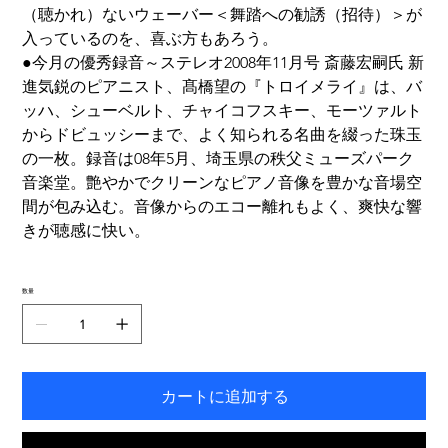
（聴かれ）ないウェーバー＜舞踏への勧誘（招待）＞が
入っているのを、喜ぶ方もあろう。
●今月の優秀録音～ステレオ2008年11月号 斎藤宏嗣氏 新
進気鋭のピアニスト、髙橋望の『トロイメライ』は、バ
ッハ、シューベルト、チャイコフスキー、モーツァルト
からドビュッシーまで、よく知られる名曲を綴った珠玉
の一枚。録音は08年5月、埼玉県の秩父ミューズパーク
音楽堂。艶やかでクリーンなピアノ音像を豊かな音場空
間が包み込む。音像からのエコー離れもよく、爽快な響
きが聴感に快い。
数量
カートに追加する