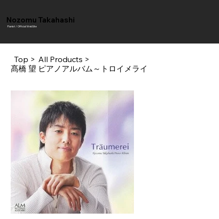
Nozomu Takahashi
Pianist / Official WebSite
Top
>
All Products
>
髙橋 望 ピアノアルバム～トロイメライ