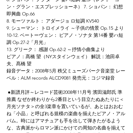
ン・グラン・エスプレッショーネ） 7. ショパン： 幻想
即興曲 Op.66
8. モーツァルト： アダージョ ロ短調 KV540
9. シューマン： トロイメライ ～子供の情景 Op.15 より
10-12. ベートーヴェン： ピアノ・ソナタ 第14番 嬰ハ短
調 Op.27-2「月光」
13. グリーク： 感謝 Op.62-2 ～抒情小曲集より
ピアノ：髙橋 望（NYスタインウェイ） 解説：池田卓
夫、髙橋 望
録音データ：2008年5月 秩父ミューズパーク音楽堂 レー
ベル：ALM records ALCD9081 発売元：コジマ録音
 ●新譜月評～レコード芸術2008年11月号 濱田滋郎氏 準
推薦 なぜか終わりから2番目という目立たぬあたりに＜
月光ソナタ＞の全3楽章を置いているが、あとはおおむ
ね「小品」と呼ばれる規模の楽曲を揃えたピアノ・アル
バム。時にはアマチュアも手を出して弾きたがるよう
な、古典派からロマン派にかけての周知の名曲を揃えて