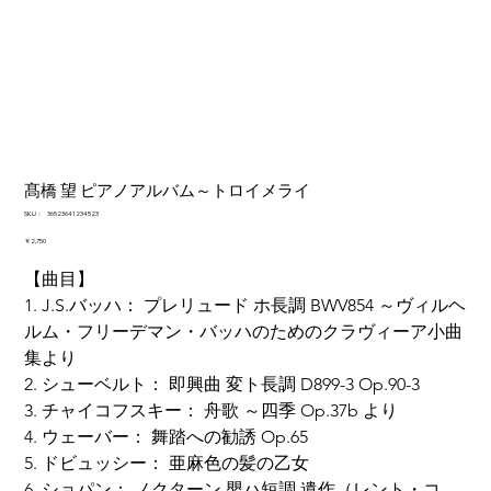
髙橋 望 ピアノアルバム～トロイメライ
SKU：
SKU：
36523641234523
36523641234523
価
￥2,750
格
【曲目】
1. J.S.バッハ： プレリュード ホ長調 BWV854 ～ヴィルヘ
ルム・フリーデマン・バッハのためのクラヴィーア小曲
集より
2. シューベルト： 即興曲 変ト長調 D899-3 Op.90-3
3. チャイコフスキー： 舟歌 ～四季 Op.37b より
4. ウェーバー： 舞踏への勧誘 Op.65
5. ドビュッシー： 亜麻色の髪の乙女
6. ショパン： ノクターン 嬰ハ短調 遺作（レント・コ